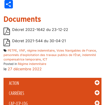
Partager
Documents
Décret 2022-1642 du 23-12-22
Décret 2021-544 du 30-04-21
PETPE
,
VNF
,
régime indemnitaire
,
Voies Navigables de France
,
personnels d'exploitation des travaux publics de l'État
,
indemnité
compensatrice temporaire
,
ICT
Posted in
Régime indemnitaire
le
27 décembre 2022
ACTION
CARRIÈRES
CAP-CCP-LDG