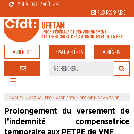
MISE À JOUR : 7 AOÛT 2026
FLUX RSS
AIDE
ADHÉRER ?
ESPACE
ADHÉRENT
ADHÉSION
ACCUEIL
>
ACTUALITÉS
>
CARRIÈRES
>
RÉGIME INDEMNITAIRE
Prolongement du versement de
l’indemnité compensatrice
temporaire aux PETPE de VNF