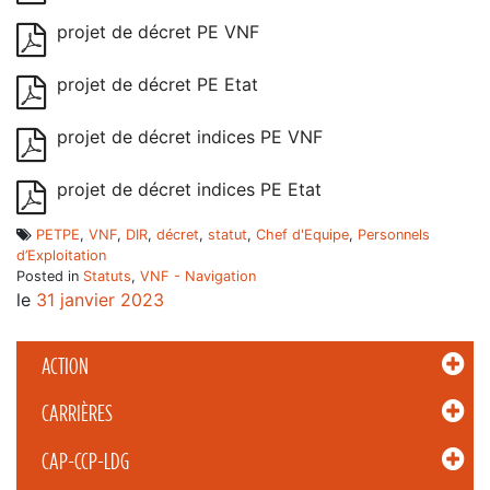
projet de décret PE VNF
projet de décret PE Etat
projet de décret indices PE VNF
projet de décret indices PE Etat
PETPE
,
VNF
,
DIR
,
décret
,
statut
,
Chef d'Equipe
,
Personnels
d’Exploitation
Posted in
Statuts
,
VNF - Navigation
le
31 janvier 2023
ACTION
CARRIÈRES
CAP-CCP-LDG