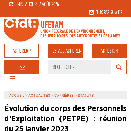
MISE À JOUR : 7 AOÛT 2026
FLUX RSS
AIDE
ADHÉRER ?
ESPACE
ADHÉRENT
ADHÉSION
ACCUEIL
>
ACTUALITÉS
>
CARRIÈRES
>
STATUTS
Évolution du corps des Personnels
d’Exploitation (PETPE) : réunion
du 25 janvier 2023