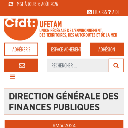
MISE À JOUR : 6 AOÛT 2026
FLUX RSS
AIDE
ADHÉRER ?
ESPACE
ADHÉRENT
ADHÉSION
DIRECTION GÉNÉRALE DES
FINANCES PUBLIQUES
6
Mai.
2024