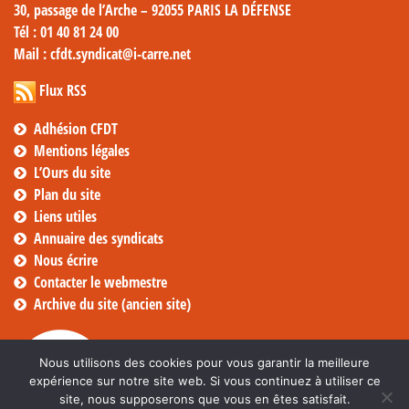
30, passage de l’Arche – 92055 PARIS LA DÉFENSE
Tél
: 01 40 81 24 00
Mail
: cfdt.syndicat@i-carre.net
Flux RSS
Adhésion CFDT
Mentions légales
L’Ours du site
Plan du site
Liens utiles
Annuaire des syndicats
Nous écrire
Contacter le webmestre
Archive du site (ancien site)
Nous utilisons des cookies pour vous garantir la meilleure
expérience sur notre site web. Si vous continuez à utiliser ce
site, nous supposerons que vous en êtes satisfait.