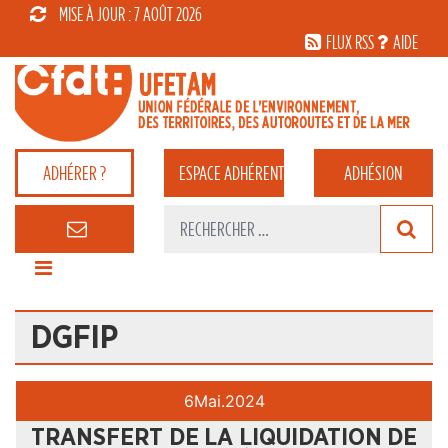
MISE À JOUR : 7 AOÛT 2026
FLUX RSS
AIDE
ADHÉRER ?
ESPACE
ADHÉRENT
ADHÉSION
DGFIP
6
Mai.
2024
TRANSFERT DE LA LIQUIDATION DE