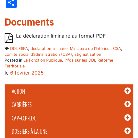
Partager
Documents
La déclaration liminaire au format PDF
DDI
,
GIPA
,
déclaration liminaire
,
Ministère de l'Intérieur
,
CSA
,
comité social d’administration (CSA)
,
stigmatisation
Posted in
La Fonction Publique
,
Infos sur les DDI
,
Réforme
Territoriale
le
6 février 2025
ACTION
CARRIÈRES
CAP-CCP-LDG
DOSSIERS À LA UNE