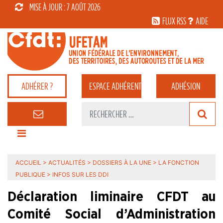
MISE À JOUR : 7 AOÛT 2026
FLUX RSS
AIDE
ADHÉRER ?
ESPACE
ADHÉRENT
ADHÉSION
ACCUEIL
>
ACTUALITÉS
>
DOSSIERS À LA UNE
>
LA FONCTION
PUBLIQUE
>
INFOS SUR LES DDI
Déclaration liminaire CFDT au
Comité Social d’Administration