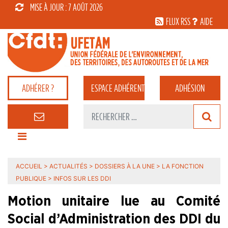
MISE À JOUR : 7 AOÛT 2026
FLUX RSS
AIDE
ADHÉRER ?
ESPACE
ADHÉRENT
ADHÉSION
ACCUEIL
>
ACTUALITÉS
>
DOSSIERS À LA UNE
>
LA FONCTION
PUBLIQUE
>
INFOS SUR LES DDI
Motion unitaire lue au Comité
Social d’Administration des DDI du