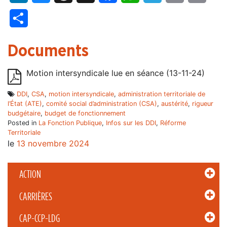
Partager
Documents
Motion intersyndicale lue en séance (13-11-24)
DDI
,
CSA
,
motion intersyndicale
,
administration territoriale de
l’État (ATE)
,
comité social d’administration (CSA)
,
austérité
,
rigueur
budgétaire
,
budget de fonctionnement
Posted in
La Fonction Publique
,
Infos sur les DDI
,
Réforme
Territoriale
le
13 novembre 2024
ACTION
CARRIÈRES
CAP-CCP-LDG