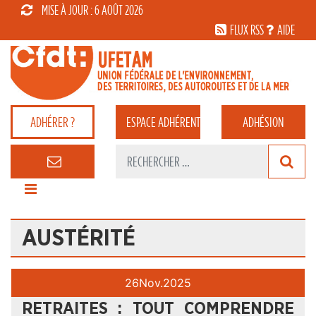
MISE À JOUR : 6 AOÛT 2026
FLUX RSS
AIDE
ADHÉRER ?
ESPACE
ADHÉRENT
ADHÉSION
AUSTÉRITÉ
26
Nov.
2025
RETRAITES : TOUT COMPRENDRE