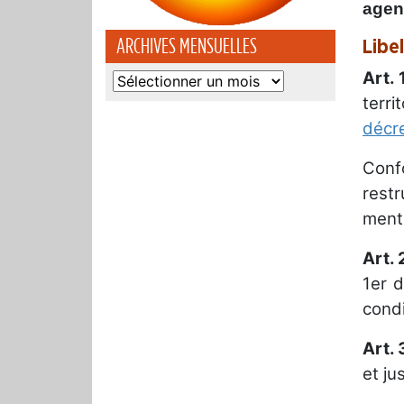
agen
ARCHIVES MENSUELLES
Libe
Art. 
Archives
terri
mensuelles
décr
Conf
rest
menti
Art. 
1er d
condi
Art. 
et j