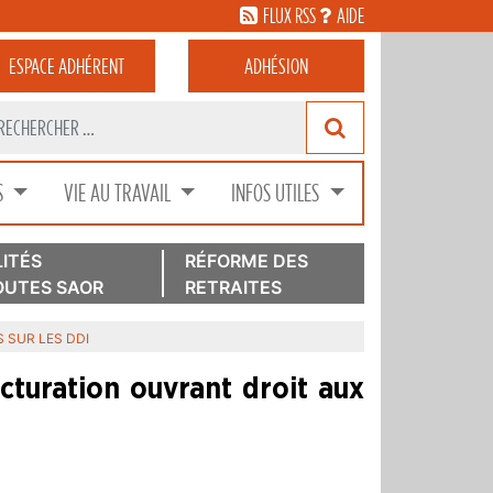
FLUX RSS
AIDE
ESPACE
ADHÉRENT
ADHÉSION
S
VIE AU TRAVAIL
INFOS UTILES
ITÉS
RÉFORME DES
UTES SAOR
RETRAITES
S SUR LES DDI
cturation ouvrant droit aux