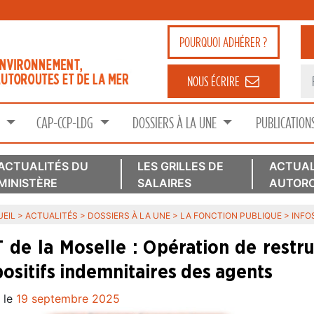
POURQUOI
ADHÉRER ?
NOUS ÉCRIRE
S
CAP-CCP-LDG
DOSSIERS À LA UNE
PUBLICATION
ACTUALITÉS DU
LES GRILLES DE
ACTUAL
MINISTÈRE
SALAIRES
AUTORO
EIL
>
ACTUALITÉS
>
DOSSIERS À LA UNE
>
LA FONCTION PUBLIQUE
>
INFO
 de la Moselle : Opération de restru
positifs indemnitaires des agents
 le
19 septembre 2025