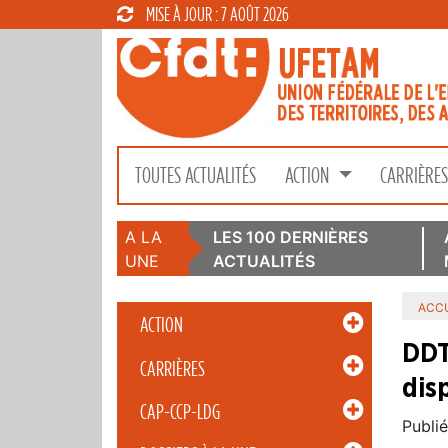
MISE À JOUR : 7 AOÛT 2026
TOUTES ACTUALITÉS
ACTION
CARRIÈRE
A LA
LES 100 DERNIÈRES
UNE
ACTUALITÉS
ACCU
ACTION
DDT
CARRIÈRES
dis
CAP-CCP-LDG
Publié