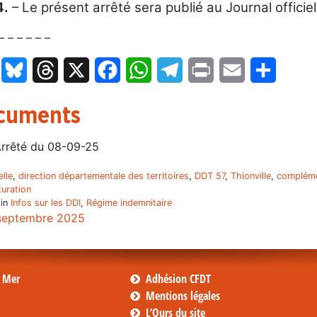
4.
– Le présent arrêté sera publié au Journal officie
– – – – – –
LinkedIn
Bluesky
Threads
X
Facebook
WhatsApp
Telegram
Print
Email
Partage
cuments
rrêté du 08-09-25
lle
,
direction départementale des territoires
,
DDT 57
,
Thionville
,
compléme
turation
 in
Infos sur les DDI
,
Régime indemnitaire
septembre 2025
s Mer
Adhésion CFDT
Mentions légales
L’Ours du site