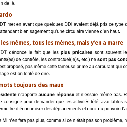
in de là.
ardo
T met en avant que quelques DDI avaient déjà pris ce type de 
 attendant bien sagement qu’une circulaire vienne d’en haut.
 les mêmes, tous les mêmes, mais y’en a marre
DT dénonce le fait que les
plus
précaires
sont souvent l
ants(es) de contrôle, les contractuel
(le)
s, etc.) ne
sont
pas
con
’est proposé, pas même cette fameuse prime au carburant qui c
chage est-on tenté de dire.
mots toujours des maux
ésidente
n’apporte
aucune
réponse
et n’essaie même pas. Rie
 consigne pour demander que les activités télétravaillables s
ermettre d’économiser des déplacements et donc du pouvoir d’a
e MI n’en fera pas plus, comme si ce n’était pas son problème, m