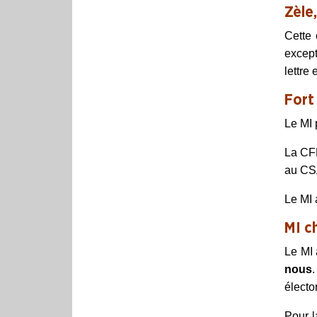
Zèle,
Cette 
except
lettre 
Fort
Le MI 
La CFD
au CSA
Le MI 
MI c
Le MI 
nous
.
électo
Pour 