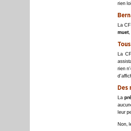
rien lo
Bern
La CFD
muet
,
Tous
La CF
assist
rien n
d’affi
Des 
La
pr
aucune
leur p
Non, l