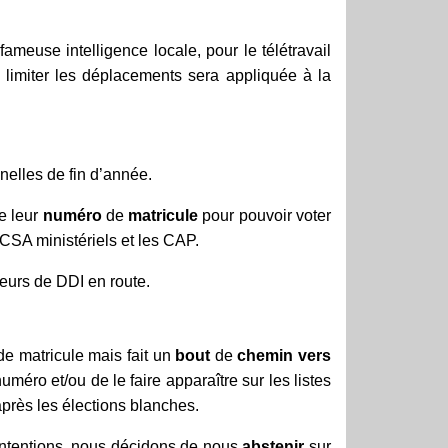
fameuse intelligence locale, pour le télétravail
limiter les déplacements sera appliquée à la
nelles de fin d’année.
e leur
numéro
de
matricule
pour pouvoir voter
 CSA ministériels et les CAP.
teurs de DDI en route.
de matricule mais fait un
bout
de
chemin
vers
méro et/ou de le faire apparaître sur les listes
 après les élections blanches.
intentions, nous décidons de nous
abstenir
sur