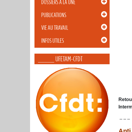
DOSSIERS À LA UNE
PUBLICATIONS
VIE AU TRAVAIL
INFOS UTILES
_____ UFETAM-CFDT
Retou
Interm
– – –
Anti