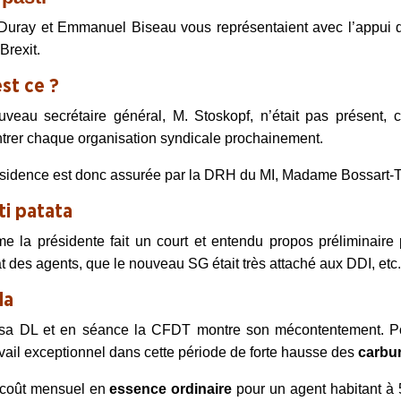
Duray et Emmanuel Biseau vous représentaient avec l’appui d
Brexit.
est ce ?
veau secrétaire général, M. Stoskopf, n’était pas présent,
trer chaque organisation syndicale prochainement.
sidence est donc assurée par la DRH du MI, Madame Bossart-T
ti patata
e la présidente fait un court
et
entendu
propos préliminaire 
t des agents,
que le nouveau SG était très attaché aux DDI,
etc.
da
sa DL et en séance la CFDT montre son mécontentement. Pou
avail exceptionnel dans cette période de forte hausse des
carbu
rcoût mensuel en
essence ordinaire
pour un agent habitant à 