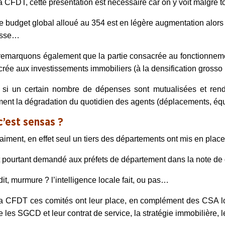
a CFDT, cette présentation est nécessaire car on y voit malgré 
le budget global alloué au 354 est en légère augmentation alor
isse…
emarquons également que la partie consacrée au fonctionneme
rée aux investissements immobiliers (à la densification grosso
i un certain nombre de dépenses sont mutualisées et rend les 
ment la dégradation du quotidien des agents (déplacements, éq
c’est sensas ?
aiment, en effet seul un tiers des départements ont mis en plac
t pourtant demandé aux préfets de département dans la note de
dit, murmure ? l’intelligence locale fait, ou pas…
a CFDT ces comités ont leur place, en complément des CSA lo
les SGCD et leur contrat de service, la stratégie immobilière, 