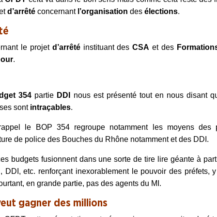
jet
d’arrêté
concernant
l’organisation
des
élections
.
té
rnant le projet
d’arrêté
instituant des
CSA
et des
Formation
our
.
dget
354
partie
DDI
nous est présenté tout en nous disant qu’
ses sont
intraçables
.
rappel le BOP 354 regroupe notamment les moyens des pr
ture de police des Bouches du Rhône notamment et des DDI.
es budgets fusionnent dans une sorte de tire lire géante à parti
DDI, etc. renforçant inexorablement le pouvoir des préfets, 
ourtant, en grande partie, pas des agents du MI.
veut gagner des millions