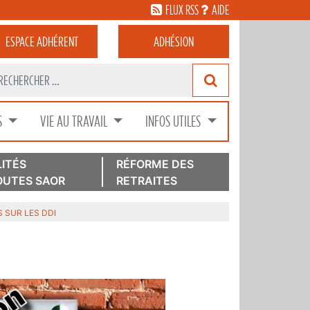
FLUX RSS
AIDE
ESPACE
ADHÉRENT
ADHÉSION
S
VIE AU TRAVAIL
INFOS UTILES
ITÉS
RÉFORME DES
UTES SAOR
RETRAITES
S SUR LES DDI