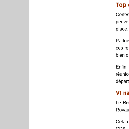
Top 
Certes
peuven
place…
Parfoi
ces ré
bien 
Enfin,
réuni
dépar
VI n
Le
Re
Royaum
Cela c
CDI).