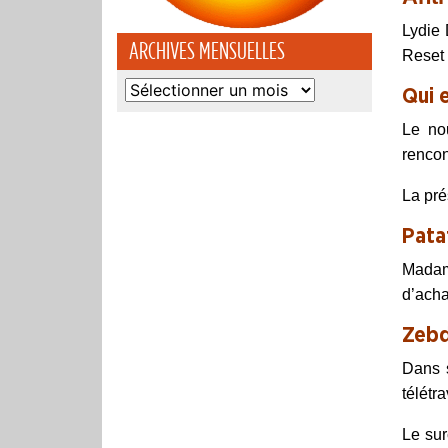
Lydie 
ARCHIVES MENSUELLES
Reset 
Archives
Qui 
mensuelles
Le nou
rencon
La pré
Pata
Madam
d’acha
Zeb
Dans 
télétr
Le su