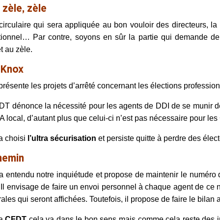
 zèle, zèle
circulaire qui sera appliquée au bon vouloir des directeurs, la 
ionnel… Par contre, soyons en sûr la partie qui demande de 
et au zèle.
 Knox
présente les projets d’arrêté concernant les élections profession
T dénonce la nécessité pour les agents de DDI de se munir d
 local, d’autant plus que celui-ci n’est pas nécessaire pour les
a choisi
l’ultra
sécurisation
et persiste
quitte à perdre des élec
hemin
a entendu notre inquiétude et propose de maintenir le numéro 
 Il envisage de faire un envoi personnel à chaque agent de ce nu
rales qui seront affichées. Toutefois, il propose de faire le bilan
la
CFDT
cela va dans le bon sens mais comme cela reste des 