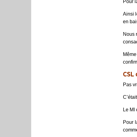
Pour l
Ainsi 
en ba
Nous r
consac
Même s
confir
CSL 
Pas vr
C’étai
Le MI 
Pour l
comme 