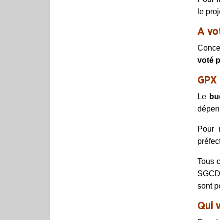
le pro
A vo
Conce
voté
p
GPX
Le
bu
dépen
Pour 
préfec
Tous c
SGCD, 
sont p
Qui 