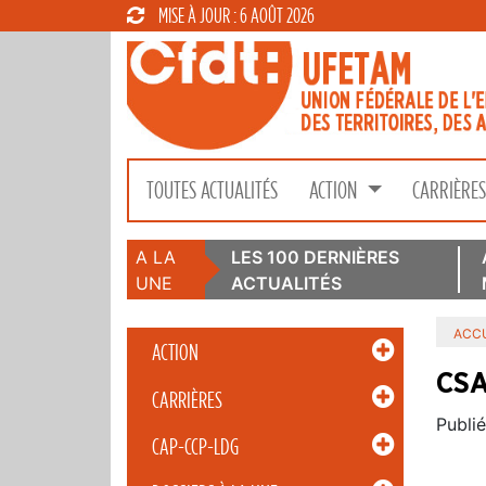
MISE À JOUR : 6 AOÛT 2026
TOUTES ACTUALITÉS
ACTION
CARRIÈRE
A LA
LES 100 DERNIÈRES
UNE
ACTUALITÉS
ACCU
ACTION
CSA
CARRIÈRES
Publié
CAP-CCP-LDG