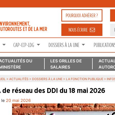
POURQUOI
ADHÉRER ?
NOUS ÉCRIRE
S
CAP-CCP-LDG
DOSSIERS À LA UNE
PUBLICATION
ACTUALITÉS DU
LES GRILLES DE
ACTUAL
MINISTÈRE
SALAIRES
AUTORO
EIL
>
ACTUALITÉS
>
DOSSIERS À LA UNE
>
LA FONCTION PUBLIQUE
>
INFO
 de réseau des DDI du 18 mai 2026
 le
20 mai 2026