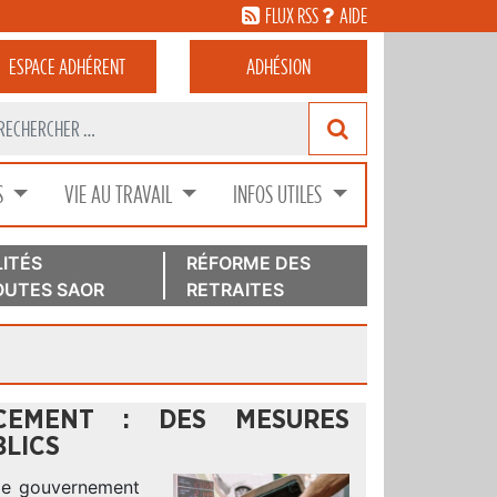
FLUX RSS
AIDE
ESPACE
ADHÉRENT
ADHÉSION
S
VIE AU TRAVAIL
INFOS UTILES
ITÉS
RÉFORME DES
UTES SAOR
RETRAITES
CEMENT : DES MESURES
BLICS
 le gouvernement