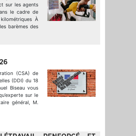
ct sur les agents
dans le cadre de
 kilométriques À
 les barèmes des
026
tration (CSA) de
elles (DDI) du 18
uel Biseau vous
u’experte sur le
aire général, M.