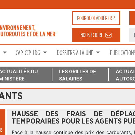
POURQUOI
ADHÉRER ?
NOUS ÉCRIRE
S
CAP-CCP-LDG
DOSSIERS À LA UNE
PUBLICATION
ACTUALITÉS DU
LES GRILLES DE
ACTUAL
MINISTÈRE
SALAIRES
AUTORO
RANTS
HAUSSE DES FRAIS DE DÉPLA
TEMPORAIRES POUR LES AGENTS PU
.
6
Face à la hausse continue des prix des carburants,