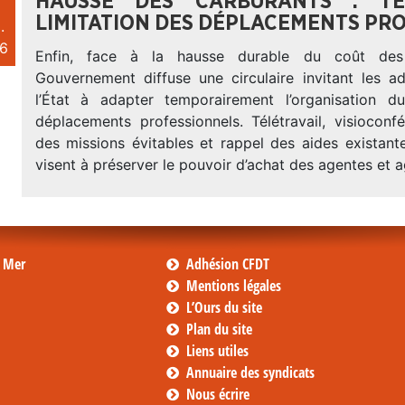
HAUSSE DES CARBURANTS : TÉ
LIMITATION DES DÉPLACEMENTS PR
.
6
Enfin, face à la hausse durable du coût des 
Gouvernement diffuse une circulaire invitant les ad
l’État à adapter temporairement l’organisation d
déplacements professionnels. Télétravail, visioconfé
des missions évitables et rappel des aides existant
visent à préserver le pouvoir d’achat des agentes et 
s Mer
Adhésion CFDT
Mentions légales
L’Ours du site
Plan du site
Liens utiles
Annuaire des syndicats
Nous écrire