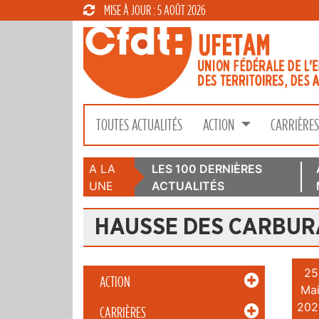
MISE À JOUR : 5 AOÛT 2026
TOUTES ACTUALITÉS
ACTION
CARRIÈRE
A LA
LES 100 DERNIÈRES
UNE
ACTUALITÉS
HAUSSE DES CARBU
25
ACTION
Mai
202
CARRIÈRES