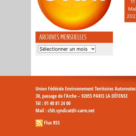
11
Mai
202
ARCHIVES MENSUELLES
Archives
mensuelles
Union Fédérale Environnement Territoires Autoroute
30, passage de l’Arche – 92055 PARIS LA DÉFENSE
Tél
: 01 40 81 24 00
Mail
: cfdt.syndicat@i-carre.net
Flux RSS