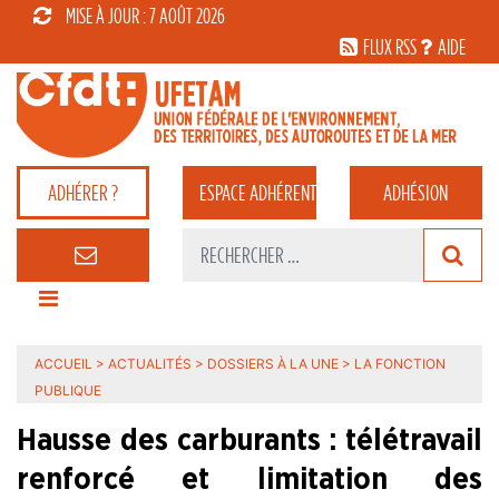
MISE À JOUR : 7 AOÛT 2026
FLUX RSS
AIDE
ADHÉRER ?
ESPACE
ADHÉRENT
ADHÉSION
ACCUEIL
>
ACTUALITÉS
>
DOSSIERS À LA UNE
>
LA FONCTION
PUBLIQUE
Hausse des carburants : télétravail
renforcé et limitation des