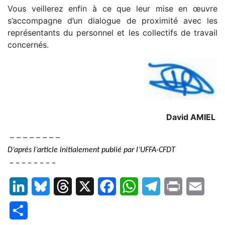
Vous veillerez enfin à ce que leur mise en œuvre
s’accompagne d’un dialogue de proximité avec les
représentants du personnel et les collectifs de travail
concernés.
David AMIEL
– – – – – – – –
D’après l’article initialement publié par l’UFFA-CFDT
– – – – – – – –
LinkedIn
Bluesky
Threads
X
Facebook
WhatsApp
Telegram
Print
Email
Partager