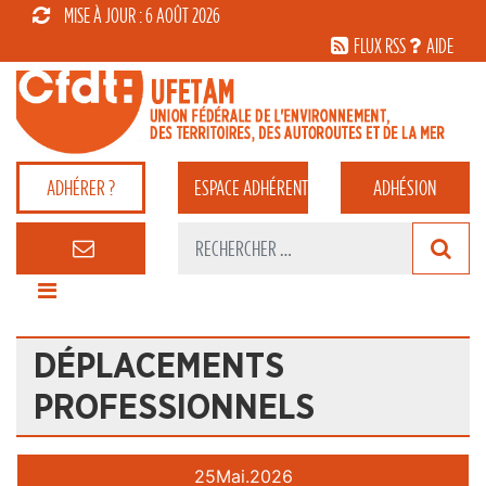
MISE À JOUR : 6 AOÛT 2026
FLUX RSS
AIDE
ADHÉRER ?
ESPACE
ADHÉRENT
ADHÉSION
DÉPLACEMENTS
PROFESSIONNELS
25
Mai.
2026