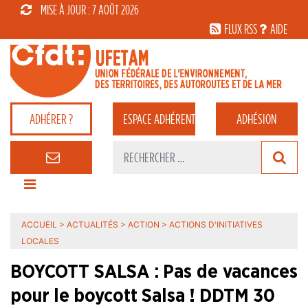
MISE À JOUR : 7 AOÛT 2026
FLUX RSS
AIDE
ADHÉRER ?
ESPACE
ADHÉRENT
ADHÉSION
ACCUEIL
>
ACTUALITÉS
>
ACTION
>
ACTIONS D'INITIATIVES
LOCALES
BOYCOTT SALSA : Pas de vacances
pour le boycott Salsa ! DDTM 30