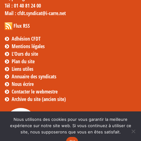
Tél
: 01 40 81 24 00
Mail
: cfdt.syndicat@i-carre.net
Flux RSS
Adhésion CFDT
Mentions légales
L’Ours du site
Plan du site
Liens utiles
Annuaire des syndicats
Nous écrire
Contacter le webmestre
Archive du site (ancien site)
Nous utilisons des cookies pour vous garantir la meilleure
expérience sur notre site web. Si vous continuez à utiliser ce
site, nous supposerons que vous en êtes satisfait.