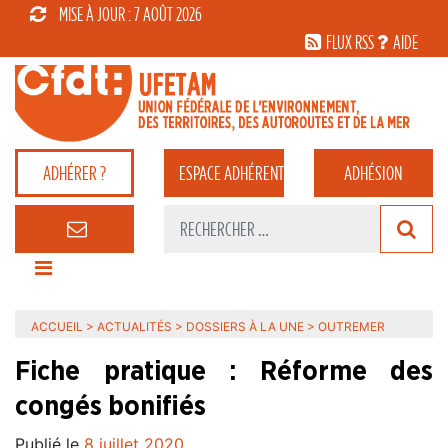
MISE À JOUR : 7 AOÛT 2026
FLUX RSS
AIDE
ADHÉRER ?
ESPACE
ADHÉRENT
ADHÉSION
ACCUEIL
>
ACTUALITÉS
>
DOSSIERS À LA UNE
>
OUTREMER
Fiche pratique : Réforme des
congés bonifiés
Publié le
8 juillet 2020