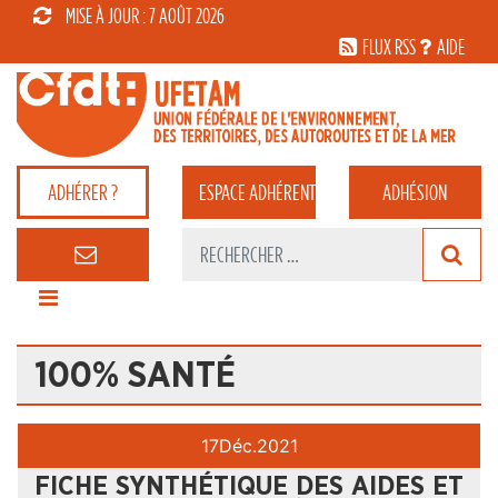
MISE À JOUR : 7 AOÛT 2026
FLUX RSS
AIDE
ADHÉRER ?
ESPACE
ADHÉRENT
ADHÉSION
100% SANTÉ
17
Déc.
2021
FICHE SYNTHÉTIQUE DES AIDES ET