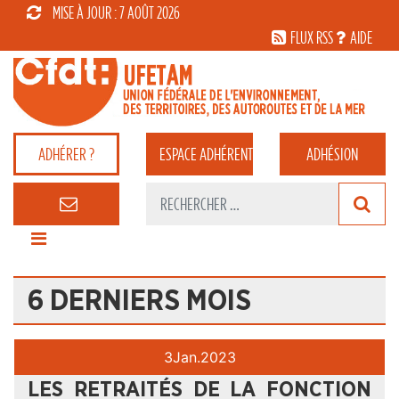
MISE À JOUR : 7 AOÛT 2026
FLUX RSS
AIDE
ADHÉRER ?
ESPACE
ADHÉRENT
ADHÉSION
6 DERNIERS MOIS
3
Jan.
2023
LES RETRAITÉS DE LA FONCTION