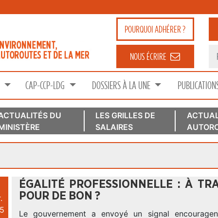
POURQUOI
ADHÉRER ?
NOUS ÉCRIRE
S
CAP-CCP-LDG
DOSSIERS À LA UNE
PUBLICATION
ACTUALITÉS DU
LES GRILLES DE
ACTUAL
MINISTÈRE
SALAIRES
AUTORO
ÉGALITÉ PROFESSIONNELLE : À TRA
POUR DE BON ?
.
5
Le gouvernement a envoyé un signal encouragen