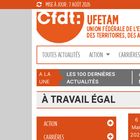
MISE À JOUR : 7 AOÛT 2026
TOUTES ACTUALITÉS
ACTION
CARRIÈRE
A LA
LES 100 DERNIÈRES
UNE
ACTUALITÉS
À TRAVAIL ÉGAL
6
ACTION
Mar
202
CARRIÈRES