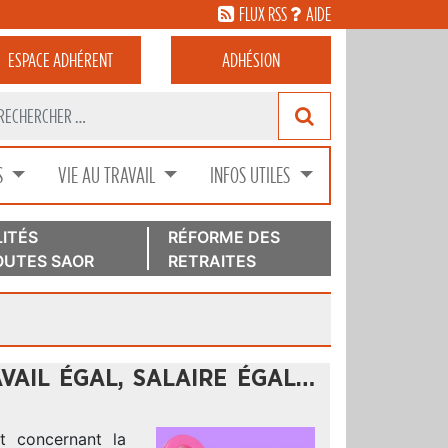
FLUX RSS
AIDE
ESPACE
ADHÉRENT
ADHÉSION
S
VIE AU TRAVAIL
INFOS UTILES
ITÉS
RÉFORME DES
UTES SAOR
RETRAITES
VAIL ÉGAL, SALAIRE ÉGAL…
t concernant la