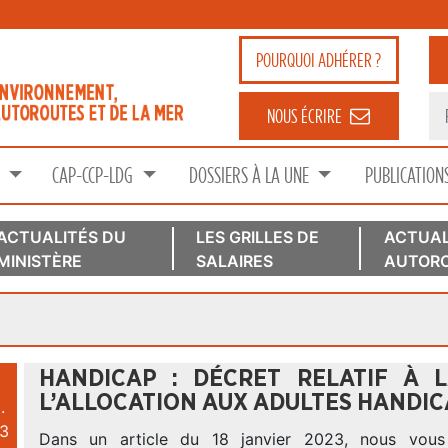
POURQUOI
ADHÉRER ?
NOUS ÉCRIRE
S
CAP-CCP-LDG
DOSSIERS À LA UNE
PUBLICATION
ACTUALITÉS DU
LES GRILLES DE
ACTUAL
MINISTÈRE
SALAIRES
AUTORO
HANDICAP : DÉCRET RELATIF À 
L’ALLOCATION AUX ADULTES HANDIC
.
3
Dans un article du 18 janvier 2023, nous vous