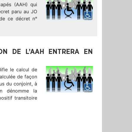
icapés (AAH) qui
écret paru au JO
 de ce décret n°
ION DE L’AAH ENTRERA EN
fie le calcul de
calculée de façon
us du conjoint, à
’on dénomme la
sitif transitoire