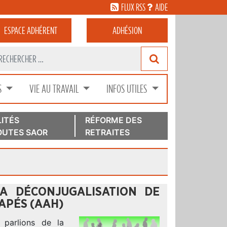
FLUX RSS
AIDE
ESPACE
ADHÉRENT
ADHÉSION
S
VIE AU TRAVAIL
INFOS UTILES
ITÉS
RÉFORME DES
UTES SAOR
RETRAITES
LA DÉCONJUGALISATION DE
APÉS (AAH)
 parlions de la