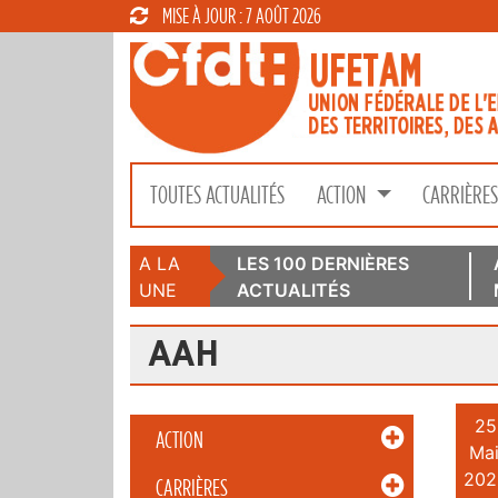
MISE À JOUR : 7 AOÛT 2026
TOUTES ACTUALITÉS
ACTION
CARRIÈRE
A LA
LES 100 DERNIÈRES
UNE
ACTUALITÉS
AAH
25
ACTION
Mai
202
CARRIÈRES