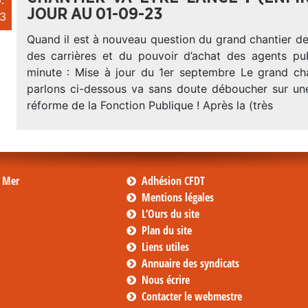
.
JOUR AU 01-09-23
3
Quand il est à nouveau question du grand chantier d
des carrières et du pouvoir d’achat des agents pu
minute : Mise à jour du 1er septembre Le grand ch
parlons ci-dessous va sans doute déboucher sur une
réforme de la Fonction Publique ! Après la (très
s Mer
Adhésion CFDT
Mentions légales
L’Ours du site
Plan du site
Liens utiles
Annuaire des syndicats
Nous écrire
Contacter le webmestre