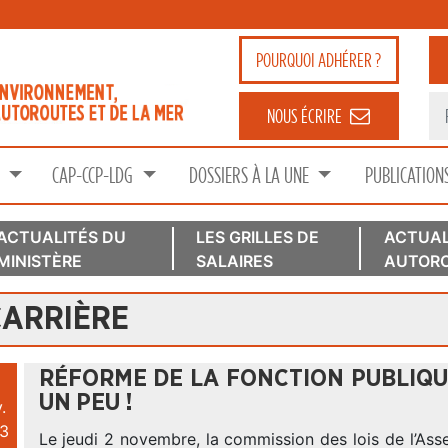
POURQUOI
ADHÉRER ?
NOUS ÉCRIRE
S
CAP-CCP-LDG
DOSSIERS À LA UNE
PUBLICATION
ACTUALITÉS DU
LES GRILLES DE
ACTUAL
MINISTÈRE
SALAIRES
AUTORO
CARRIÈRE
RÉFORME DE LA FONCTION PUBLIQUE
UN PEU !
.
3
Le jeudi 2 novembre, la commission des lois de l’As