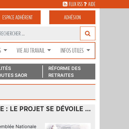
FLUX RSS
AIDE
ESPACE
ADHÉRENT
ADHÉSION
S
VIE AU TRAVAIL
INFOS UTILES
ITÉS
RÉFORME DES
UTES SAOR
RETRAITES
 : LE PROJET SE DÉVOILE …
semblée Nationale