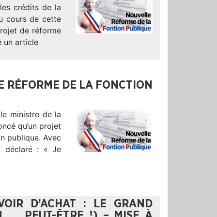
les crédits de la
u cours de cette
projet de réforme
 un article
LE RÉFORME DE LA FONCTION
le ministre de la
oncé qu’un projet
on publique. Avec
t déclaré : « Je
VOIR D’ACHAT : LE GRAND
, … PEUT-ÊTRE !) – MISE À