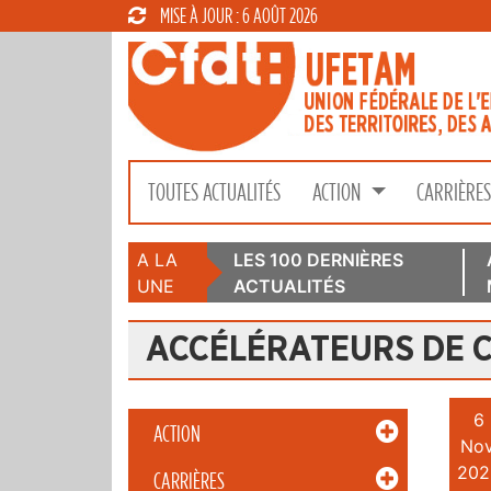
MISE À JOUR : 6 AOÛT 2026
TOUTES ACTUALITÉS
ACTION
CARRIÈRE
A LA
LES 100 DERNIÈRES
UNE
ACTUALITÉS
ACCÉLÉRATEURS DE 
6
ACTION
Nov
202
CARRIÈRES