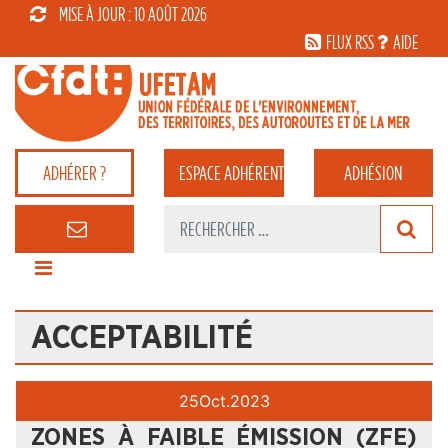
MISE À JOUR : 10 AOÛT 2026
FLUX RSS
AIDE
ADHÉRER ?
ESPACE
ADHÉRENT
ADHÉSION
ACCEPTABILITÉ
25
Oct.
2023
ZONES À FAIBLE ÉMISSION (ZFE)