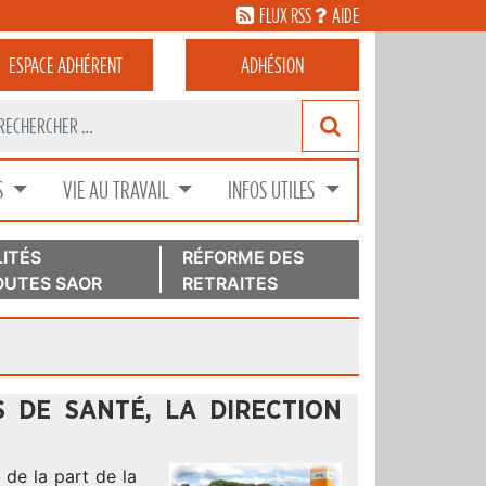
FLUX RSS
AIDE
ESPACE
ADHÉRENT
ADHÉSION
S
VIE AU TRAVAIL
INFOS UTILES
ITÉS
RÉFORME DES
UTES SAOR
RETRAITES
S DE SANTÉ, LA DIRECTION
 de la part de la