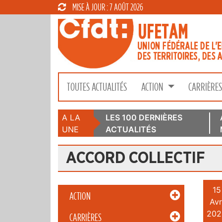
MISE À JOUR : 7 AOÛT 2026
TOUTES ACTUALITÉS
ACTION
CARRIÈRE
A LA
LES 100 DERNIÈRES
UNE
ACTUALITÉS
ACCORD COLLECTIF
15
ACTION
Avr
202
CARRIÈRES