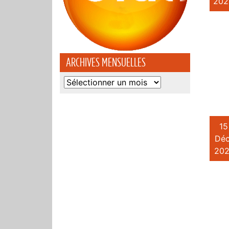
202
ARCHIVES MENSUELLES
Archives
mensuelles
15
Déc
202