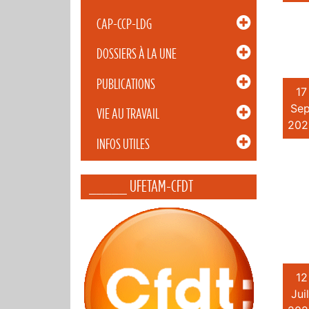
CAP-CCP-LDG
DOSSIERS À LA UNE
PUBLICATIONS
17
Sep
VIE AU TRAVAIL
202
INFOS UTILES
_____ UFETAM-CFDT
12
Juil