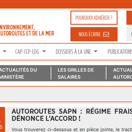
POURQUOI
ADHÉRER ?
NOUS ÉCRIRE
S
CAP-CCP-LDG
DOSSIERS À LA UNE
PUBLICATION
ACTUALITÉS DU
LES GRILLES DE
ACTUAL
MINISTÈRE
SALAIRES
AUTORO
AUTOROUTES SAPN : RÉGIME FRAI
DÉNONCE L’ACCORD !
.
5
Vous trouverez ci-dessous et en pièce jointe, le tract