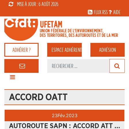
MISE À JOUR : 6 AOÛT 2026
FLUX RSS
AIDE
ADHÉRER ?
ESPACE
ADHÉRENT
ADHÉSION
ACCORD OATT
23
Fév.
2023
AUTOROUTE SAPN : ACCORD ATT …