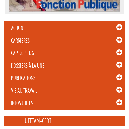
ACTION
CARRIÈRES
CAP-CCP-LDG
DOSSIERS À LA UNE
PUBLICATIONS
VIE AU TRAVAIL
INFOS UTILES
_____ UFETAM-CFDT