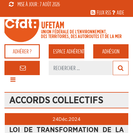
MISE À JOUR : 7 AOÛT 2026
FLUX RSS
AIDE
ADHÉRER ?
ESPACE
ADHÉRENT
ADHÉSION
ACCORDS COLLECTIFS
24
Déc.
2024
LOI DE TRANSFORMATION DE LA