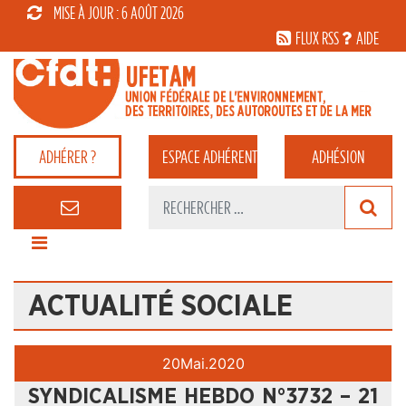
MISE À JOUR : 6 AOÛT 2026
FLUX RSS
AIDE
ADHÉRER ?
ESPACE
ADHÉRENT
ADHÉSION
ACTUALITÉ SOCIALE
20
Mai.
2020
SYNDICALISME HEBDO N°3732 – 21