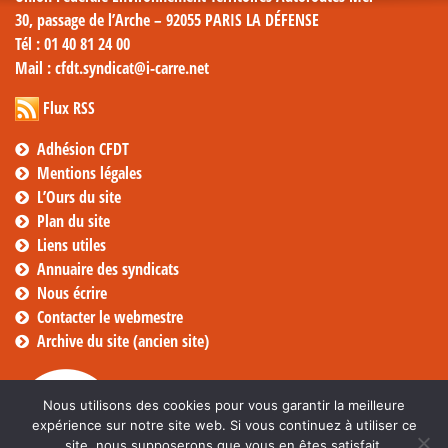
30, passage de l’Arche – 92055 PARIS LA DÉFENSE
Tél
: 01 40 81 24 00
Mail
: cfdt.syndicat@i-carre.net
Flux RSS
Adhésion CFDT
Mentions légales
L’Ours du site
Plan du site
Liens utiles
Annuaire des syndicats
Nous écrire
Contacter le webmestre
Archive du site (ancien site)
Nous utilisons des cookies pour vous garantir la meilleure
expérience sur notre site web. Si vous continuez à utiliser ce
site, nous supposerons que vous en êtes satisfait.