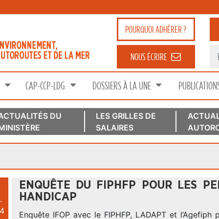
POURQUOI
ADHÉRER ?
NOUS ÉCRIRE
S
CAP-CCP-LDG
DOSSIERS À LA UNE
PUBLICATION
ACTUALITÉS DU
LES GRILLES DE
ACTUAL
MINISTÈRE
SALAIRES
AUTORO
ENQUÊTE DU FIPHFP POUR LES PE
HANDICAP
.
4
Enquête IFOP avec le FIPHFP, LADAPT et l’Agefiph