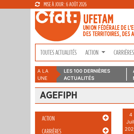
MISE À JOUR : 6 AOÛT 2026
TOUTES ACTUALITÉS
ACTION
CARRIÈRE
A LA
LES 100 DERNIÈRES
UNE
ACTUALITÉS
AGEFIPH
4
ACTION
Juil
202
CARRIÈRES