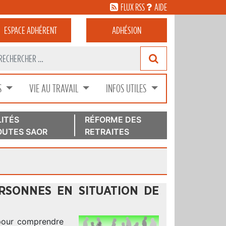
FLUX RSS
AIDE
ESPACE
ADHÉRENT
ADHÉSION
S
VIE AU TRAVAIL
INFOS UTILES
ITÉS
RÉFORME DES
UTES SAOR
RETRAITES
RSONNES EN SITUATION DE
 pour comprendre