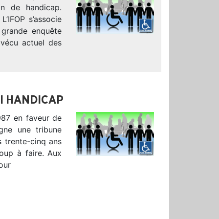
ion de handicap.
L’IFOP s’associe
 grande enquête
e vécu actuel des
OI HANDICAP
1987 en faveur de
igne une tribune
s trente-cinq ans
coup à faire. Aux
our