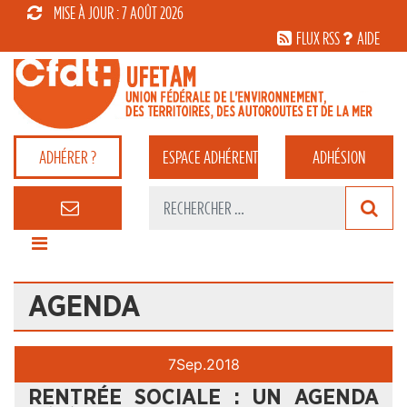
MISE À JOUR : 7 AOÛT 2026
FLUX RSS
AIDE
ADHÉRER ?
ESPACE
ADHÉRENT
ADHÉSION
AGENDA
7
Sep.
2018
RENTRÉE SOCIALE : UN AGENDA