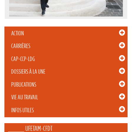
ACTION
CARRIÈRES
CAP-CCP-LDG
DOSSIERS À LA UNE
PUBLICATIONS
VIE AU TRAVAIL
INFOS UTILES
_____ UFETAM-CFDT