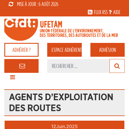
MISE À JOUR : 6 AOÛT 2026
FLUX RSS
AIDE
ADHÉRER ?
ESPACE
ADHÉRENT
ADHÉSION
AGENTS D’EXPLOITATION
DES ROUTES
12
Juin.
2025