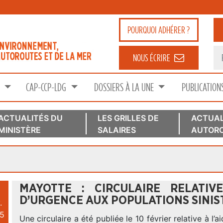
POURQUOI
ADHÉRER ?
NOUS ÉCRIRE
S
CAP-CCP-LDG
DOSSIERS À LA UNE
PUBLICATION
ACTUALITÉS DU
LES GRILLES DE
ACTUAL
MINISTÈRE
SALAIRES
AUTORO
MAYOTTE : CIRCULAIRE RELATIVE
D’URGENCE AUX POPULATIONS SINIS
.
5
Une circulaire a été publiée le 10 février relative à l’