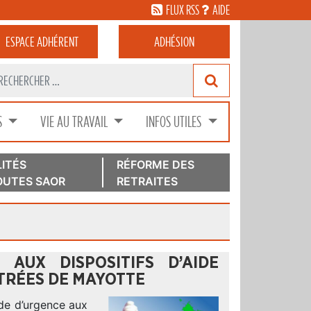
FLUX RSS
AIDE
ESPACE
ADHÉRENT
ADHÉSION
S
VIE AU TRAVAIL
INFOS UTILES
ITÉS
RÉFORME DES
UTES SAOR
RETRAITES
 AUX DISPOSITIFS D’AIDE
TRÉES DE MAYOTTE
aide d’urgence aux