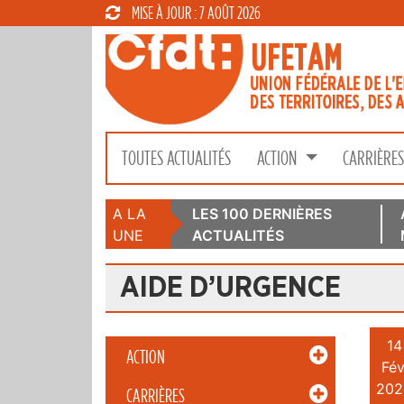
MISE À JOUR : 7 AOÛT 2026
TOUTES ACTUALITÉS
ACTION
CARRIÈRE
A LA
LES 100 DERNIÈRES
UNE
ACTUALITÉS
AIDE D’URGENCE
14
ACTION
Fév
202
CARRIÈRES