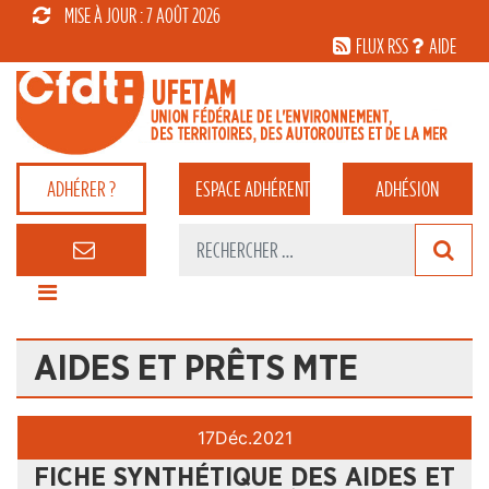
MISE À JOUR : 7 AOÛT 2026
FLUX RSS
AIDE
ADHÉRER ?
ESPACE
ADHÉRENT
ADHÉSION
AIDES ET PRÊTS MTE
17
Déc.
2021
FICHE SYNTHÉTIQUE DES AIDES ET