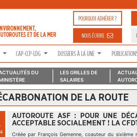
POURQUOI
ADHÉRER ?
NOUS ÉCRIRE
S
CAP-CCP-LDG
DOSSIERS À LA UNE
PUBLICATION
ACTUALITÉS DU
LES GRILLES DE
ACTUAL
MINISTÈRE
SALAIRES
AUTORO
DÉCARBONATION DE LA ROUTE
AUTOROUTE ASF : POUR UNE DÉC
ACCEPTABLE SOCIALEMENT ! LA CFDT
.
4
Créée par François Gemenne, coauteur du sixième 