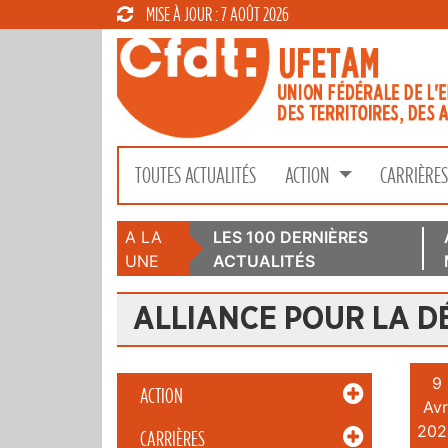
MISE À JOUR : 7 AOÛT 2026
TOUTES ACTUALITÉS
ACTION
CARRIÈRE
A LA
LES 100 DERNIÈRES
UNE
ACTUALITÉS
ALLIANCE POUR LA 
9
ACTION
Avr
202
CARRIÈRES