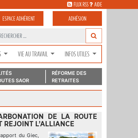
FLUX RSS
AIDE
ESPACE
ADHÉRENT
ADHÉSION
S
VIE AU TRAVAIL
INFOS UTILES
ITÉS
RÉFORME DES
UTES SAOR
RETRAITES
ARBONATION DE LA ROUTE
 REJOINT L’ALLIANCE
rapport du Giec,