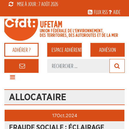
MISE À JOUR : 7 AOÛT 2026
FLUX RSS
AIDE
ADHÉRER ?
ESPACE
ADHÉRENT
ADHÉSION
ALLOCATAIRE
17
Oct.
2024
FRAUDE SOCIALE : ÉCLAIRAGE