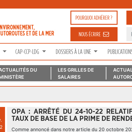
POURQUOI
ADHÉRER ?
NOUS ÉCRIRE
S
CAP-CCP-LDG
DOSSIERS À LA UNE
PUBLICATION
ACTUALITÉS DU
LES GRILLES DE
ACTUAL
MINISTÈRE
SALAIRES
AUTORO
OPA : ARRÊTÉ DU 24-10-22 RELATI
TAUX DE BASE DE LA PRIME DE REND
.
2
Comme annoncé dans notre article du 20 octobre 2022,