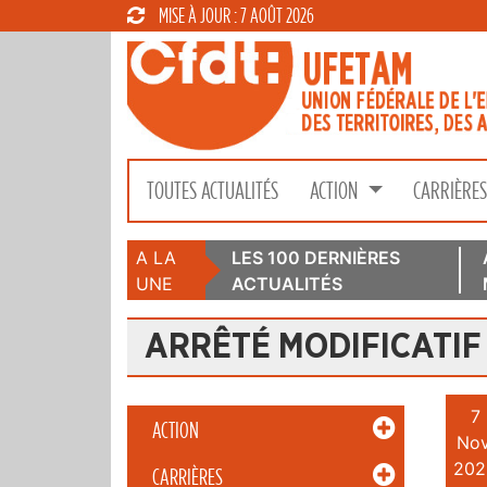
MISE À JOUR : 7 AOÛT 2026
TOUTES ACTUALITÉS
ACTION
CARRIÈRE
A LA
LES 100 DERNIÈRES
UNE
ACTUALITÉS
ARRÊTÉ MODIFICATIF
7
ACTION
Nov
202
CARRIÈRES