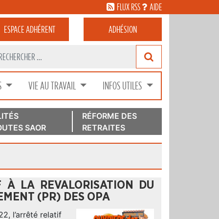
FLUX RSS
AIDE
ESPACE
ADHÉRENT
ADHÉSION
S
VIE AU TRAVAIL
INFOS UTILES
ITÉS
RÉFORME DES
UTES SAOR
RETRAITES
F À LA REVALORISATION DU
EMENT (PR) DES OPA
 l’arrêté relatif