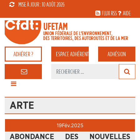
MISE À JOUR : 10 AOÛT 2026
FLUX RSS
AIDE
ADHÉRER ?
ESPACE
ADHÉRENT
ADHÉSION
ARTE
19
Fév.
2025
ABONDANCE DES NOUVELLES