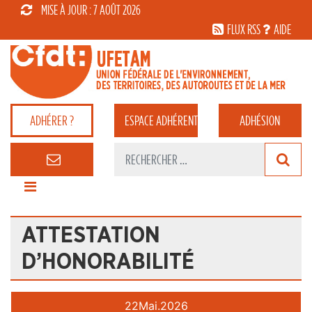
MISE À JOUR : 7 AOÛT 2026
FLUX RSS
AIDE
ADHÉRER ?
ESPACE
ADHÉRENT
ADHÉSION
ATTESTATION
D’HONORABILITÉ
22
Mai.
2026