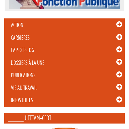
ACTION
CARRIÈRES
CAP-CCP-LDG
DOSSIERS À LA UNE
PUBLICATIONS
VIE AU TRAVAIL
INFOS UTILES
_____ UFETAM-CFDT