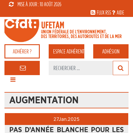
MISE À JOUR : 10 AOÛT 2026
FLUX RSS
AIDE
ADHÉRER ?
ESPACE
ADHÉRENT
ADHÉSION
AUGMENTATION
27
Jan.
2025
PAS D’ANNÉE BLANCHE POUR LES