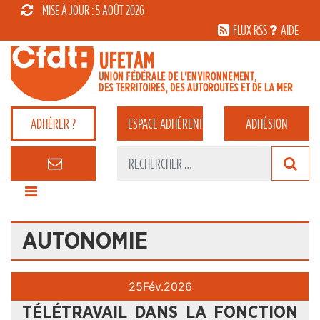
MISE À JOUR : 5 AOÛT 2026
FLUX RSS
AIDE
ADHÉRER ?
ESPACE
ADHÉRENT
ADHÉSION
AUTONOMIE
25
Fév.
2026
TÉLÉTRAVAIL DANS LA FONCTION