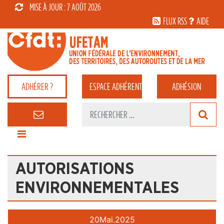
MISE À JOUR : 7 AOÛT 2026
FLUX RSS
AIDE
ADHÉRER ?
ESPACE
ADHÉRENT
ADHÉSION
AUTORISATIONS
ENVIRONNEMENTALES
20
Mai.
2025