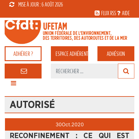
MISE À JOUR : 6 AOÛT 2026
FLUX RSS
AIDE
ADHÉRER ?
ESPACE
ADHÉRENT
ADHÉSION
AUTORISÉ
30
Oct.
2020
RECONFINEMENT : CE QUI EST