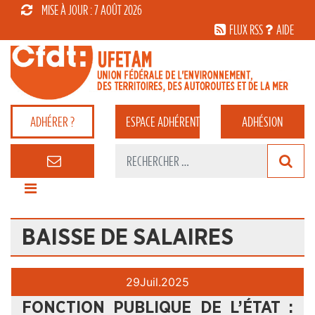
MISE À JOUR : 7 AOÛT 2026
FLUX RSS
AIDE
ADHÉRER ?
ESPACE
ADHÉRENT
ADHÉSION
BAISSE DE SALAIRES
29
Juil.
2025
FONCTION PUBLIQUE DE L’ÉTAT :