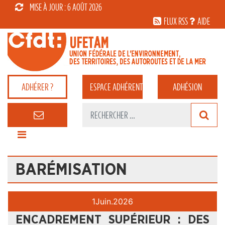
MISE À JOUR : 6 AOÛT 2026
FLUX RSS
AIDE
ADHÉRER ?
ESPACE
ADHÉRENT
ADHÉSION
BARÉMISATION
1
Juin.
2026
ENCADREMENT SUPÉRIEUR : DES