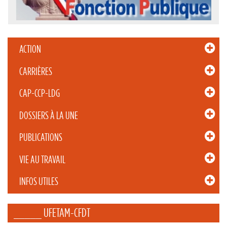
ACTION
CARRIÈRES
CAP-CCP-LDG
DOSSIERS À LA UNE
PUBLICATIONS
VIE AU TRAVAIL
INFOS UTILES
_____ UFETAM-CFDT