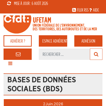
MISE À JOUR : 6 AOÛT 2026
FLUX RSS
AIDE
ADHÉRER ?
ESPACE
ADHÉRENT
ADHÉSION
BASES DE DONNÉES
SOCIALES (BDS)
2
Juin.
2026