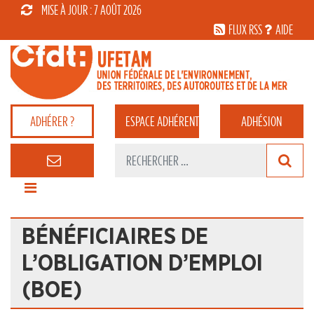
MISE À JOUR : 7 AOÛT 2026
FLUX RSS
AIDE
ADHÉRER ?
ESPACE
ADHÉRENT
ADHÉSION
BÉNÉFICIAIRES DE
L’OBLIGATION D’EMPLOI
(BOE)