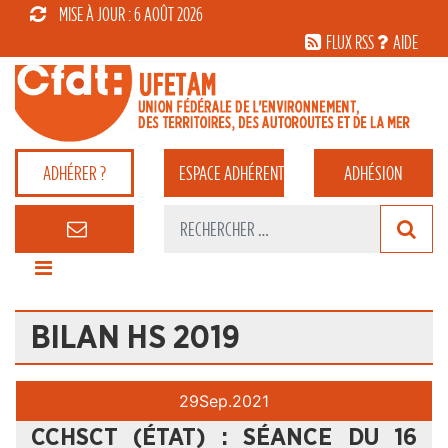
MISE À JOUR : 6 AOÛT 2026
FLUX RSS
AIDE
ADHÉRER ?
ESPACE
ADHÉRENT
ADHÉSION
BILAN HS 2019
29
Sep.
2021
CCHSCT (ÉTAT) : SÉANCE DU 16