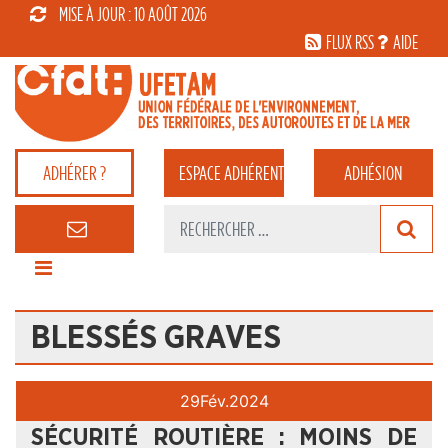
MISE À JOUR : 10 AOÛT 2026
FLUX RSS
AIDE
ADHÉRER ?
ESPACE
ADHÉRENT
ADHÉSION
BLESSÉS GRAVES
29
Fév.
2024
SÉCURITÉ ROUTIÈRE : MOINS DE