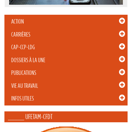
ACTION
CARRIÈRES
CAP-CCP-LDG
DOSSIERS À LA UNE
PUBLICATIONS
VIE AU TRAVAIL
INFOS UTILES
_____ UFETAM-CFDT