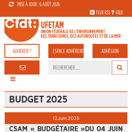
MISE À JOUR : 6 AOÛT 2026
FLUX RSS
AIDE
ADHÉRER ?
ESPACE
ADHÉRENT
ADHÉSION
BUDGET 2025
12
Juin.
2025
CSAM « BUDGÉTAIRE »DU 04 JUIN