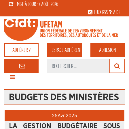
MISE À JOUR : 7 AOÛT 2026
FLUX RSS
AIDE
ADHÉRER ?
ESPACE
ADHÉRENT
ADHÉSION
BUDGETS DES MINISTÈRES
25
Avr.
2025
LA GESTION BUDGÉTAIRE SOUS