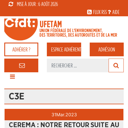
MISE À JOUR : 6 AOÛT 2026
FLUX RSS
AIDE
ADHÉRER ?
ESPACE
ADHÉRENT
ADHÉSION
C3E
31
Mar.
2023
CEREMA : NOTRE RETOUR SUITE AU