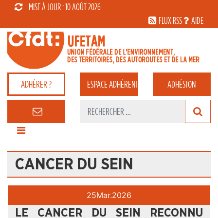
MISE À JOUR : 10 AOÛT 2026
FLUX RSS
AIDE
ADHÉRER ?
ESPACE
ADHÉRENT
ADHÉSION
CANCER DU SEIN
25
Mar.
2026
LE CANCER DU SEIN RECONNU