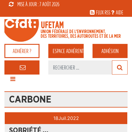
MISE À JOUR : 7 AOÛT 2026
FLUX RSS
AIDE
ADHÉRER ?
ESPACE
ADHÉRENT
ADHÉSION
CARBONE
18
Juil.
2022
SOBRIÉTÉ …