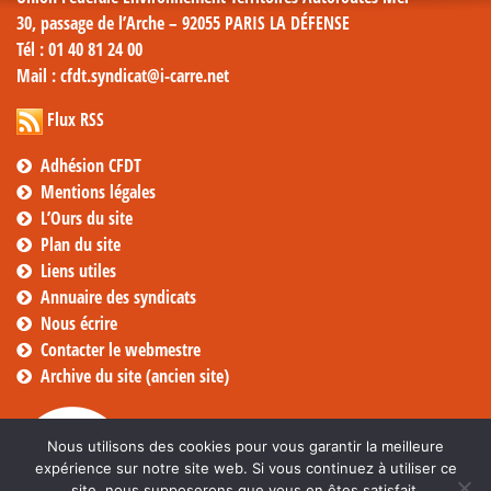
30, passage de l’Arche – 92055 PARIS LA DÉFENSE
Tél
: 01 40 81 24 00
Mail
: cfdt.syndicat@i-carre.net
Flux RSS
Adhésion CFDT
Mentions légales
L’Ours du site
Plan du site
Liens utiles
Annuaire des syndicats
Nous écrire
Contacter le webmestre
Archive du site (ancien site)
Nous utilisons des cookies pour vous garantir la meilleure
expérience sur notre site web. Si vous continuez à utiliser ce
site, nous supposerons que vous en êtes satisfait.