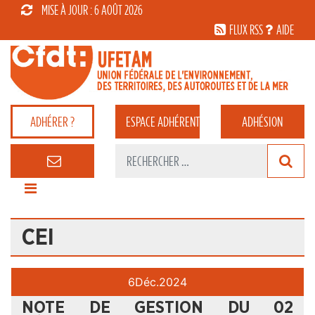
MISE À JOUR : 6 AOÛT 2026
FLUX RSS
AIDE
ADHÉRER ?
ESPACE
ADHÉRENT
ADHÉSION
CEI
6
Déc.
2024
NOTE DE GESTION DU 02